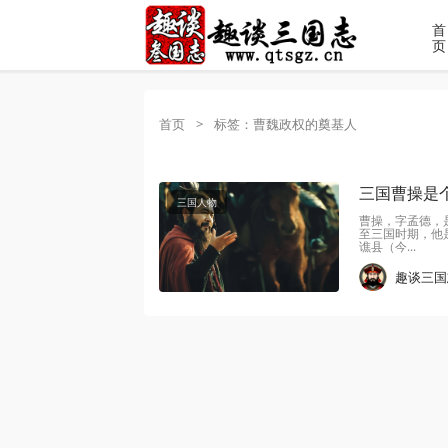
首
页
首页
>
标签：曹魏政权的奠基人
三国曹操是
三国人物
曹操，字孟德，
至三国时期，他
谯县（今...
趣谈三国