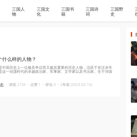
三国人
三国文
三国书
三国诗
三国野
物
化
籍
词
史
个什么样的人物？
是中国历史上一位极具争议而又极其重要的历史人物，活跃于东汉末年
是这一动荡时代的卓越政治家、军事家、文学家以及书法家。生于沛国
·
·
·
·
志
浏览 2734
点赞 1
评论 0
2年前 (2024-03-16)