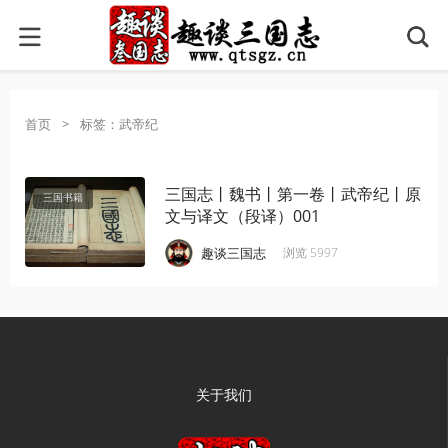
首页
>
标签：武帝纪
三国志丨魏书丨第一卷丨武帝纪丨原
三国书籍
文与译文（段译）001
·
·
·
·
趣谈三国志
浏览 5997
关于我们