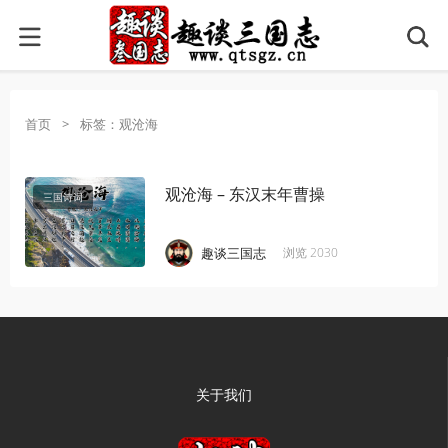
首页
>
标签：观沧海
观沧海 – 东汉末年曹操
三国诗词
·
·
·
·
趣谈三国志
浏览 2030
关于我们