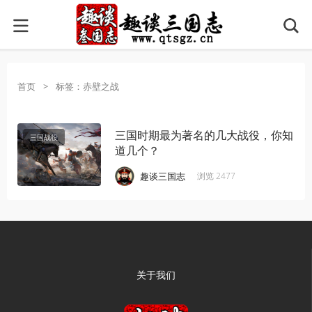
首页
>
标签：赤壁之战
三国时期最为著名的几大战役，你知
三国战役
道几个？
·
·
·
·
趣谈三国志
浏览 2477
关于我们