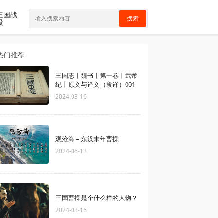
三国战
搜索
役
热门推荐
三国志丨魏书丨第一卷丨武帝
纪丨原文与译文（段译）001
2024-03-16
观沧海 – 东汉末年曹操
2024-06-13
三国曹操是个什么样的人物？
2024-03-16