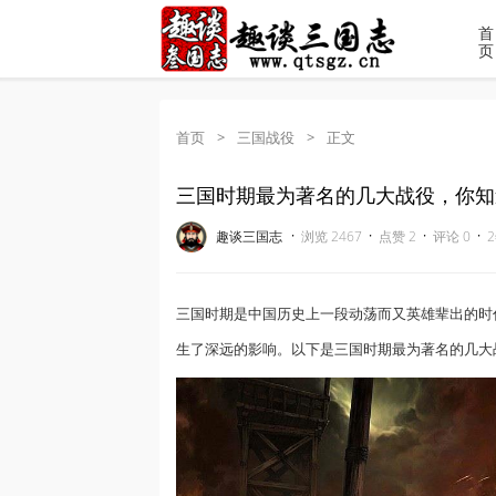
首
页
首页
>
三国战役
>
正文
三国时期最为著名的几大战役，你知
·
·
·
·
趣谈三国志
浏览 2467
点赞 2
评论 0
2
三国时期是中国历史上一段动荡而又英雄辈出的时
生了深远的影响。以下是三国时期最为著名的几大