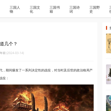
三国人
三国文
三国书
三国诗
三国野
物
化
籍
词
史
道几个？
年前 (2024-03-14)
代，期间爆发了一系列决定性的战役，对当时及后世的政治格局产
战役：