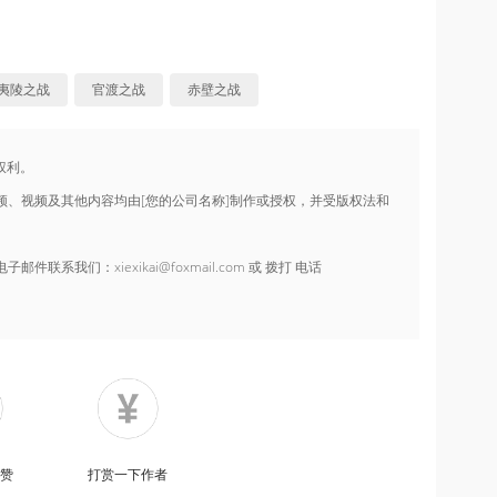
夷陵之战
官渡之战
赤壁之战
有权利。
频、视频及其他内容均由[您的公司名称]制作或授权，并受版权法和
我们：xiexikai@foxmail.com 或 拨打 电话
点赞
打赏一下作者