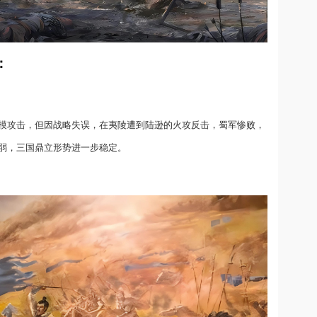
：
模攻击，但因战略失误，在夷陵遭到陆逊的火攻反击，蜀军惨败，
弱，三国鼎立形势进一步稳定。