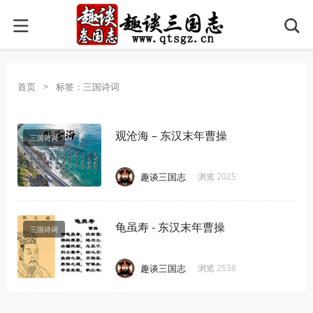
首页
>
标签：三国诗词
观沧海 – 东汉末年曹操
三国诗词
·
·
·
·
趣谈三国志
浏览 2025
龟虽寿 - 东汉末年曹操
三国诗词
·
·
·
趣谈三国志
浏览 2538